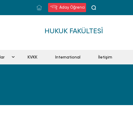
Aday Öğrenci
HUKUK FAKÜLTESI
lar
KVKK
International
İletişim