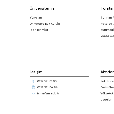
Üniversitemiz
Tanıtı
Yönetim
Tanıtım 
Üniversite Etik Kurulu
Katalog 
İdari Birimler
Kurumsal
Video Ga
İletişim
Akade
0212 521 81 00
Fakültele
0212 521 84 84
Enstitüler
fsm@fsm.edu.tr
Yüksekok
Uygulam