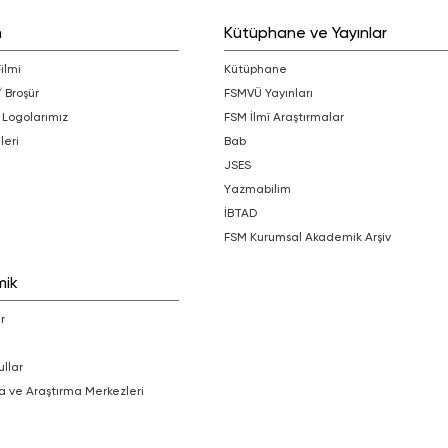
m
Kütüphane ve Yayınlar
Filmi
Kütüphane
/ Broşür
FSMVÜ Yayınları
 Logolarımız
FSM İlmî Araştırmalar
leri
bab
JSES
Yazmabilim
İBTAD
FSM Kurumsal Akademik Arşiv
mik
r
ullar
a ve Araştırma Merkezleri