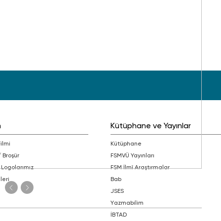
m
Kütüphane ve Yayınlar
Filmi
Kütüphane
/ Broşür
FSMVÜ Yayınları
 Logolarımız
FSM İlmî Araştırmalar
leri
bab
JSES
Yazmabilim
İBTAD