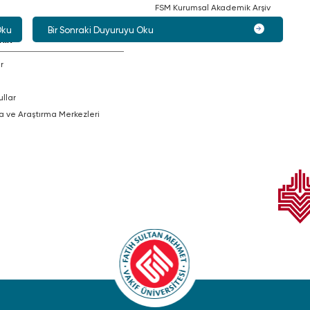
FSM Kurumsal Akademik Arşiv
Oku
Bir Sonraki Duyuruyu Oku
mik
r
ullar
a ve Araştırma Merkezleri