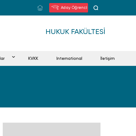
Aday Öğrenci
HUKUK FAKÜLTESI
lar
KVKK
International
İletişim