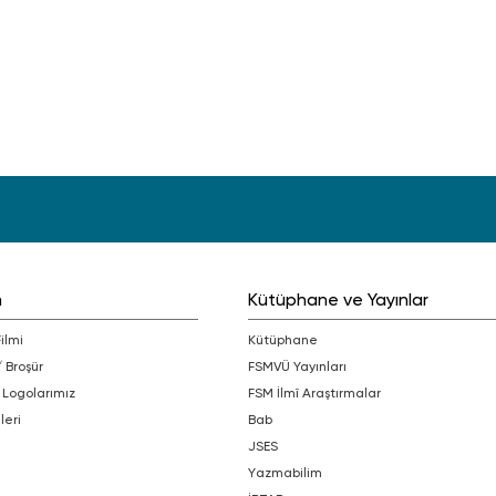
m
Kütüphane ve Yayınlar
Filmi
Kütüphane
/ Broşür
FSMVÜ Yayınları
 Logolarımız
FSM İlmî Araştırmalar
leri
bab
JSES
Yazmabilim