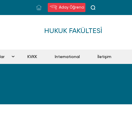
Aday Öğrenci
HUKUK FAKÜLTESI
lar
KVKK
International
İletişim