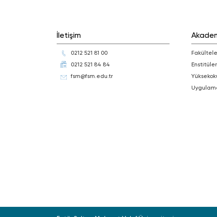
İletişim
Akade
0212 521 81 00
Fakültele
0212 521 84 84
Enstitüler
fsm@fsm.edu.tr
Yüksekok
Uygulam