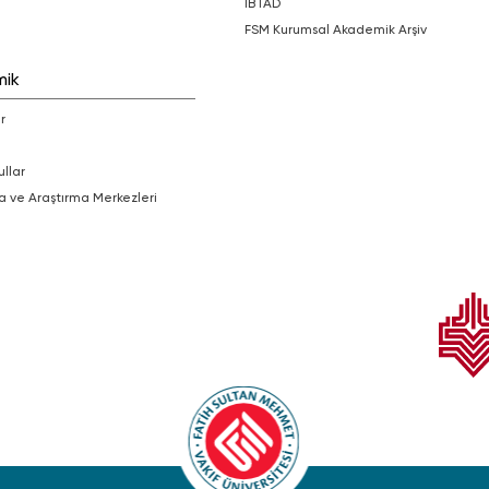
İBTAD
FSM Kurumsal Akademik Arşiv
mik
r
ullar
a ve Araştırma Merkezleri