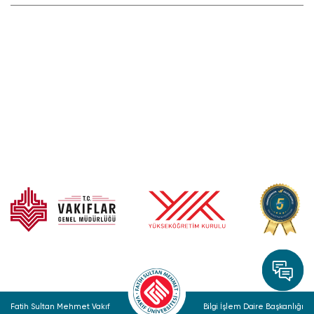
Fatih Sultan Mehmet Vakıf
Bilgi İşlem Daire Başkanlığı