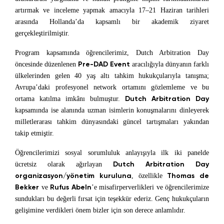
artırmak ve inceleme yapmak amacıyla 17–21 Haziran tarihleri
arasında Hollanda’da kapsamlı bir akademik ziyaret
gerçekleştirilmiştir.
Program kapsamında öğrencilerimiz, Dutch Arbitration Day
Pre-DAD Event
öncesinde düzenlenen
aracılığıyla dünyanın farklı
ülkelerinden gelen 40 yaş altı tahkim hukukçularıyla tanışma;
Avrupa’daki profesyonel network ortamını gözlemleme ve bu
Dutch Arbitration Day
ortama katılma imkânı bulmuştur.
kapsamında ise alanında uzman isimlerin konuşmalarını dinleyerek
milletlerarası tahkim dünyasındaki güncel tartışmaları yakından
takip etmiştir.
Öğrencilerimizi sosyal sorumluluk anlayışıyla ilk iki panelde
Dutch Arbitration Day
ücretsiz olarak ağırlayan
organizasyon/yönetim kuruluna
Thomas de
, özellikle
Bekker
Rufus Abeln
ve
’e misafirperverlikleri ve öğrencilerimize
sundukları bu değerli fırsat için teşekkür ederiz. Genç hukukçuların
gelişimine verdikleri önem bizler için son derece anlamlıdır.